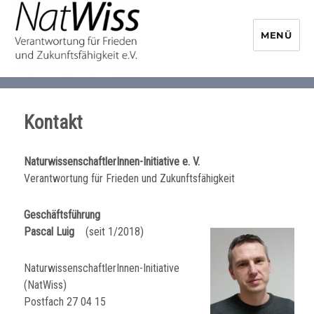
MENÜ
NaturwissenschaftlerInnen-
Initiative
Kontakt
NaturwissenschaftlerInnen-Initiative e. V.
Verantwortung für Frieden und Zukunftsfähigkeit
Geschäftsführung
Pascal Luig
(seit 1/2018)
NaturwissenschaftlerInnen-Initiative
(NatWiss)
Postfach
27 04 15