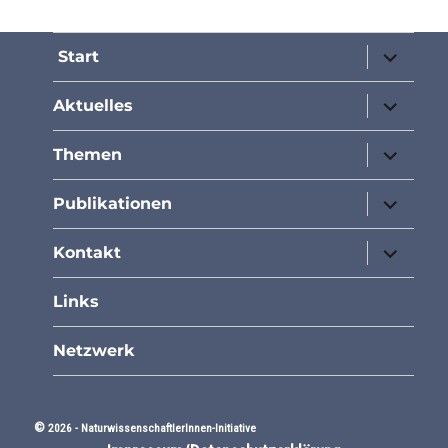
Unterme
Start
öffnen
Unterme
Aktuelles
öffnen
Unterme
Themen
öffnen
Unterme
Publikationen
öffnen
Unterme
Kontakt
öffnen
Links
Netzwerk
©
2026 -
NaturwissenschaftlerInnen-Initiative