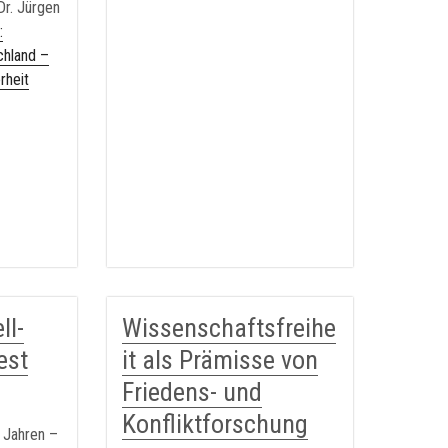
Dr. Jürgen
:
chland –
rheit
ll-
Wissenschaftsfreihe
est
it als Prämisse von
Friedens- und
Konfliktforschung
0 Jahren –