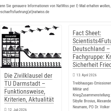
nn Sie genauere Informationen von NatWiss per E-Mail erhalten wollen, s
eschaeftsfuehrung(at)natwiss.de
Fact Sheet:
Scientists4Fut
Deutschland –
Fachgruppe: Kr
Sicherheit Frie
Die Zivilklausel der
13. April 2026
TU Darmstadt –
Treibhausgas-Emissione
Militär und
Funktionsweise,
KriegZusammenstellung: 
Kriterien, Aktualität
Sibylle Brosius, Alexande
Neumann, PD Dr. Volker
12. Juli 2026