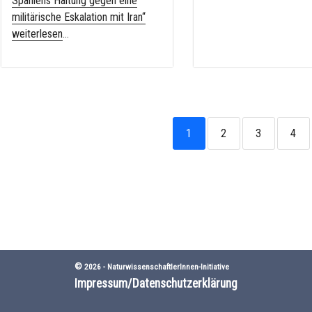
Spaniens Haltung gegen eine
militärische Eskalation mit Iran“
weiterlesen
...
1
2
3
4
©
2026 -
NaturwissenschaftlerInnen-Initiative
Impressum/Datenschutzerklärung