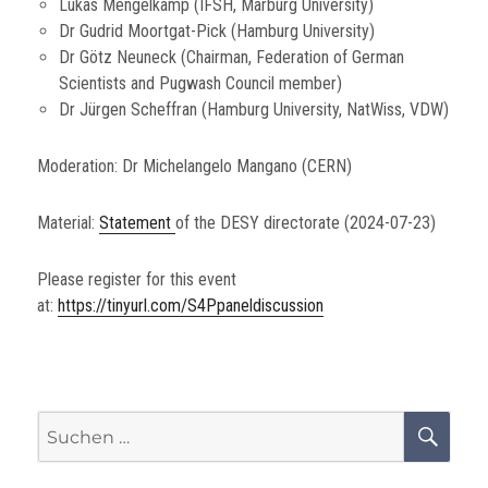
Lukas Mengelkamp (IFSH, Marburg University)
Dr Gudrid Moortgat-Pick (Hamburg University)
Dr Götz Neuneck (Chairman, Federation of German
Scientists and Pugwash Council member)
Dr Jürgen Scheffran (Hamburg University, NatWiss, VDW)
Moderation: Dr Michelangelo Mangano (CERN)
Material:
Statement
of the DESY directorate (2024-07-23)
Please register for this event
at:
https://tinyurl.com/S4Ppaneldiscussion
Suchen
SU
nach: