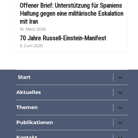
Offener Brief: Unterstützung für Spaniens
Haltung gegen eine militärische Eskalation
mit Iran
16. März 2026
70 Jahre Russell-Einstein-Manifest
3. Juni 2025
Unterme
Start
öffnen
Unterme
Aktuelles
öffnen
Unterme
Themen
öffnen
Unterme
Publikationen
öffnen
Unterme
Kontakt