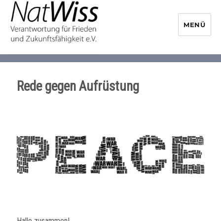
MENÜ
NaturwissenschaftlerInnen-
Initiative
Rede gegen Aufrüstung
Hallo zusammen!