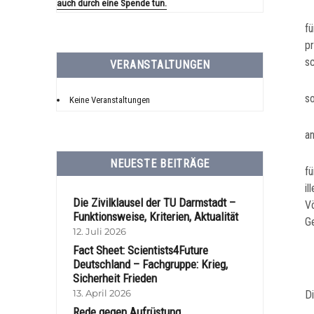
auch durch eine Spende tun.
fü
p
s
VERANSTALTUNGEN
s
Keine Veranstaltungen
a
NEUESTE BEITRÄGE
f
i
Die Zivilklausel der TU Darmstadt –
V
Funktionsweise, Kriterien, Aktualität
G
12. Juli 2026
Fact Sheet: Scientists4Future
Deutschland – Fachgruppe: Krieg,
Sicherheit Frieden
13. April 2026
Di
Rede gegen Aufrüstung