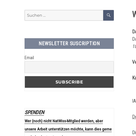
NaturwissenschaftlerInne
SUCHEN
W
Suchen
nach:
D
D
NEWSLETTER SUSCRIPTION
1
Email
V
K
I
SPENDEN
D
Wer (noch) nicht NatWiss-Mitglied werden, aber
unsere Arbeit unterstützen möchte, kann dies gerne
Di