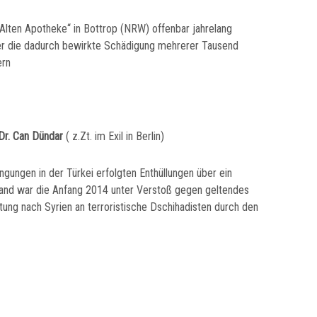
 „Alten Apotheke“ in Bottrop (NRW) offenbar jahrelang
über die dadurch bewirkte Schädigung mehrerer Tausend
ern
Dr. Can Dündar
( z.Zt. im Exil in Berlin)
gungen in der Türkei erfolgten Enthüllungen über ein
tand war die Anfang 2014 unter Verstoß gegen geltendes
ung nach Syrien an terroristische Dschihadisten durch den