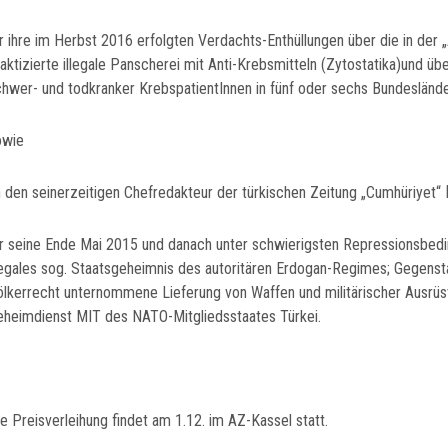
r ihre im Herbst 2016 erfolgten Verdachts-Enthüllungen über die in der
raktizierte illegale Panscherei mit Anti-Krebsmitteln (Zytostatika)und 
chwer- und todkranker KrebspatientInnen in fünf oder sechs Bundesländ
owie
n den seinerzeitigen Chefredakteur der türkischen Zeitung „Cumhüriyet“
ür seine Ende Mai 2015 und danach unter schwierigsten Repressionsbedin
llegales sog. Staatsgeheimnis des autoritären Erdogan-Regimes; Gegens
ölkerrecht unternommene Lieferung von Waffen und militärischer Ausrüst
eheimdienst MIT des NATO-Mitgliedsstaates Türkei.
e Preisverleihung findet am 1.12. im AZ-Kassel statt.