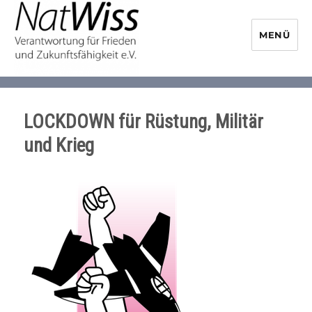
MENÜ
NaturwissenschaftlerInnen-
Initiative
LOCKDOWN für Rüstung, Militär
und Krieg