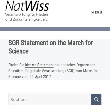
MENÜ
NaturwissenschaftlerInnen-
Initiative
SGR Statement on the March for
Science
Finden Sie
hier ein Statement
der britischen Organisation
Scientists für globale Verantwortung (SGR) zum March for
Science vom 22. April 2017.
Suchen
SU
nach: