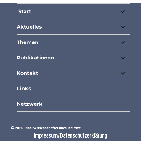
Unterme
Start
öffnen
Unterme
Aktuelles
öffnen
Unterme
Themen
öffnen
Unterme
Publikationen
öffnen
Unterme
Kontakt
öffnen
Links
Netzwerk
©
2026 -
NaturwissenschaftlerInnen-Initiative
Impressum/Datenschutzerklärung