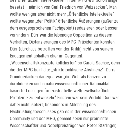
des Öffentlichen Intellektuellen in der MPG war schon lange
besetzt – nämlich von Carl-Friedrich von Weizsäcker“. Man
wollte weniger aber nicht mehr „Öffentliche Intellektuelle“
wollte wegen „der Politik“ öffentliche Äußerungen (außer zu
dem ausgesprochenen Fachgebiet) reduzieren oder besser
verhindern. Dürr war die lebendige Opposition zu diesem
Verhalten, Distanzierungen des MPG-Präsidenten konnten
Dürr (durchaus betroffen von der Kritik) nicht von seinem
Engagement abhalten eher im Gegenteil.
„Wissenschaftskonzepte kollidierten“ so Carola Sachse, denn
die der MPG beinhalte „strikte politische Abstinenz“. Dürrs
Grundgedanken dagegen war „die Welt als Ganzen zu
durchdenken und in naturwissenschaftlicher Rationalität
basierte Lösungen für existentielle weltgesellschaftlich
Probleme zu entwickeln.“ Einstein war sein Vorbild. Dürr war
dabei nicht isoliert, besonders in Ablehnung des
Nachrüstungsbeschusses gab es in der wissenschaftlichen
Community und der MPG, genannt seien nur prominnte
Wissenschaftler und Nobelpreisträger wie Peter Starlinger,