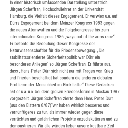
In einer historisch umfassenden Darstellung unterstrich
Jürgen Scheffran, Hochschullehrer an der Universität
Hamburg, die Vielfalt dieses Engagement. Er verwies u.a. auf
Dürrs Engagement bei dem Mainzer Kongress 1983 gegen
die neuen Atomwaffen und die Folgekongresse bis zum
internationalen Kongress 1986 „ways out of the arms race“.
Er betonte die Bedeutung dieser Kongresse der
Naturwissenschaftler für die Friedensbewegung. „Die
stabilitätsorientierte Sicherheitspolitik war Dürr ein
besonderes Anliegen“ so Jürgen Scheffran. Er führte aus,
dass „Hans-Peter Dürr sich nicht nur mit Fragen von Krieg
und Frieden beschäftigt hat sondern die anderen globalen
Probleme der Menschheit im Blick hatte.“ Diese Gedanken
hat er u.a. u.a. bei dem großen Friedensforum in Moskau 1987
vorgestellt. Jürgen Scheffran zierte dann Hans Peter Dürr
(aus den Blättern 8/87)“wir haben wirklich besseres und
vernünftigeres zu tun, als immer wieder gegen diese
verrückten und gefährlichen Projekte anzudiskutieren und zu
demonstrieren. Wir alle würden lieber unsere kostbare Zeit