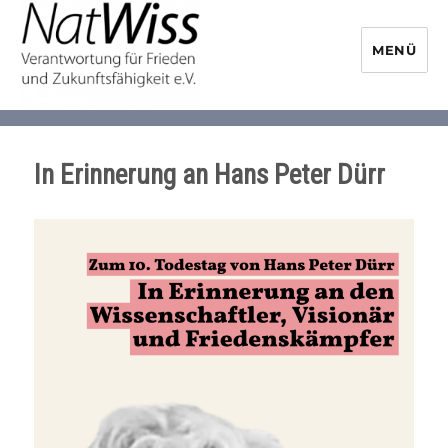
MENÜ
NaturwissenschaftlerInnen-
Initiative
In Erinnerung an Hans Peter Dürr