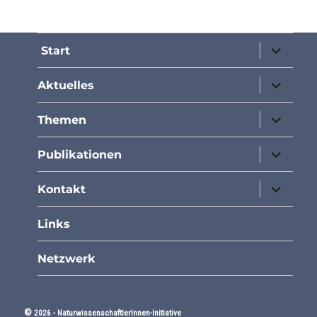
Unterme
Start
öffnen
Unterme
Aktuelles
öffnen
Unterme
Themen
öffnen
Unterme
Publikationen
öffnen
Unterme
Kontakt
öffnen
Links
Netzwerk
©
2026 -
NaturwissenschaftlerInnen-Initiative