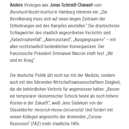
Andere
Virologen wie
Jonas Schmidt-Chanasit
vom
Bernhard-Nocht-Institut
in Hamburg stimmen ein: „Die
Bevölkerung muss sich auf einen langen Zeitraum der
Entbehrungen und des Kampfes einstellen.“ Die drastischsten
Schlagwörter des staatlich angeordneten Verzichts sind
„Katastrophenfall“, „Alarmzustand“, „Ausgangssperre“ – mit
allen rechtstaatlich bedenklichen Konsequenzen. Der
französische Präsident Emmanuel Macron stellt fest: „Wir
sind im Krieg“.
Die deutsche Politik übt nicht nur mit der Medizin, sondern
auch mit den führenden Wirtschaftswissenschaftlern Einigkeit,
die die behördlichen Verbote für angemessen halten: „Besser
ein temporärer ökonomischer Schock heute als noch höhere
Kosten in der Zukunft“, weiß Jens Südekum von der
Düsseldorfer
Heinrich-Heine-Universität
. Und fordert mit
seinen Kollegen angesichts der drohenden „Corona-
Rezession“ (FAZ) mehr staatliche Hilfe.