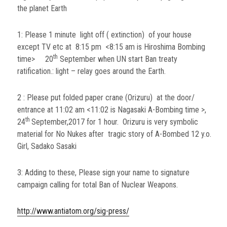
the planet Earth
1: Please 1 minute light off ( extinction) of your house
except TV etc at 8:15 pm <8:15 am is Hiroshima Bombing
th
time> 20
September when UN start Ban treaty
ratification.: light – relay goes around the Earth.
2 : Please put folded paper crane (Orizuru) at the door/
entrance at 11:02 am <11:02 is Nagasaki A-Bombing time >,
th
24
September,2017 for 1 hour. Orizuru is very symbolic
material for No Nukes after tragic story of A-Bombed 12 y.o.
Girl, Sadako Sasaki
3: Adding to these, Please sign your name to signature
campaign calling for total Ban of Nuclear Weapons.
http://www.antiatom.org/sig-press/