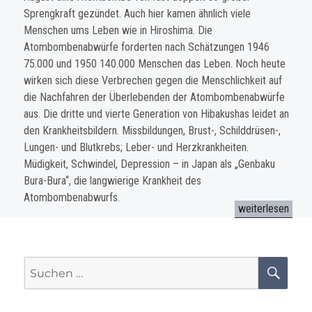
Sprengkraft gezündet. Auch hier kamen ähnlich viele
Menschen ums Leben wie in Hiroshima. Die
Atombombenabwürfe forderten nach Schätzungen 1946
75.000 und 1950 140.000 Menschen das Leben. Noch heute
wirken sich diese Verbrechen gegen die Menschlichkeit auf
die Nachfahren der Überlebenden der Atombombenabwürfe
aus. Die dritte und vierte Generation von Hibakushas leidet an
den Krankheitsbildern. Missbildungen, Brust-, Schilddrüsen-,
Lungen- und Blutkrebs; Leber- und Herzkrankheiten.
Müdigkeit, Schwindel, Depression – in Japan als „Genbaku
Bura-Bura“, die langwierige Krankheit des
Atombombenabwurfs.
„Gedenkrede zum 
weiterlesen
Suchen
SU
nach: