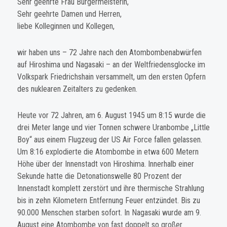
Sehr geehrte Frau Bürgermeisterin,
Sehr geehrte Damen und Herren,
liebe Kolleginnen und Kollegen,
wir haben uns – 72 Jahre nach den Atombombenabwürfen
auf Hiroshima und Nagasaki – an der Weltfriedensglocke im
Volkspark Friedrichshain versammelt, um den ersten Opfern
des nuklearen Zeitalters zu gedenken.
Heute vor 72 Jahren, am 6. August 1945 um 8:15 wurde die
drei Meter lange und vier Tonnen schwere Uranbombe „Little
Boy“ aus einem Flugzeug der US Air Force fallen gelassen.
Um 8:16 explodierte die Atombombe in etwa 600 Metern
Höhe über der Innenstadt von Hiroshima. Innerhalb einer
Sekunde hatte die Detonationswelle 80 Prozent der
Innenstadt komplett zerstört und ihre thermische Strahlung
bis in zehn Kilometern Entfernung Feuer entzündet. Bis zu
90.000 Menschen starben sofort. In Nagasaki wurde am 9.
August eine Atombombe von fast doppelt so großer