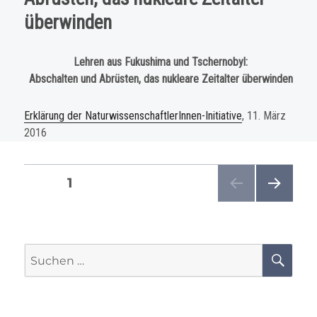
überwinden
Lehren aus Fukushima und Tschernobyl:
Abschalten und Abrüsten, das nukleare Zeitalter überwinden
Erklärung der NaturwissenschaftlerInnen-Initiative
, 11. März
2016
Beitragsnavigation
SEITE
1
NÄC
HSTE
SEIT
E
Suchen
SU
nach: