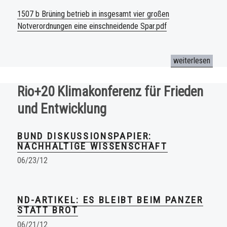
1507 b Brüning betrieb in insgesamt vier großen
Notverordnungen eine einschneidende Spar.pdf
„Naturwissensch
weiterlesen
Rio+20 Klimakonferenz für Frieden
und Entwicklung
BUND DISKUSSIONSPAPIER:
NACHHALTIGE WISSENSCHAFT
06/23/12
ND-ARTIKEL: ES BLEIBT BEIM PANZER
STATT BROT
06/21/12