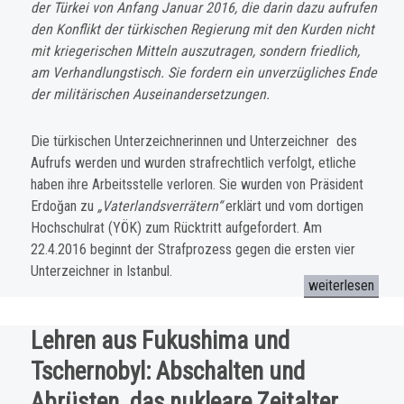
der Türkei von Anfang Januar 2016, die darin dazu aufrufen
den Konflikt der türkischen Regierung mit den Kurden nicht
mit kriegerischen Mitteln auszutragen, sondern friedlich,
am Verhandlungstisch. Sie fordern ein unverzügliches Ende
der militärischen Auseinandersetzungen.
Die türkischen Unterzeichnerinnen und Unterzeichner des
Aufrufs werden und wurden strafrecht­lich verfolgt, etliche
haben ihre Arbeitsstelle verloren. Sie wurden von Präsident
Erdoğan zu
„Vater­landsverrätern“
erklärt und vom dortigen
Hochschulrat (YÖK) zum Rücktritt aufgefordert. Am
22.4.2016 beginnt der Strafprozess gegen die ersten vier
Unterzeichner in Istanbul.
„Unterstützungse
weiterlesen
Lehren aus Fukushima und
Tschernobyl: Abschalten und
Abrüsten, das nukleare Zeitalter