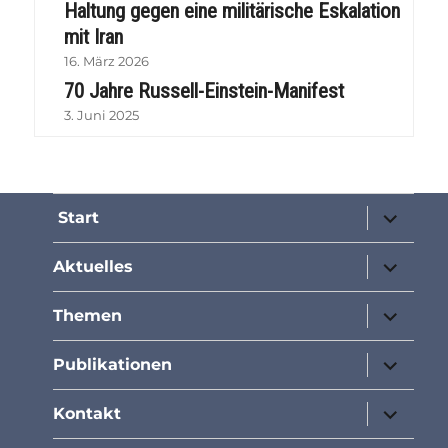
Haltung gegen eine militärische Eskalation
mit Iran
16. März 2026
70 Jahre Russell-Einstein-Manifest
3. Juni 2025
Unterme
Start
öffnen
Unterme
Aktuelles
öffnen
Unterme
Themen
öffnen
Unterme
Publikationen
öffnen
Unterme
Kontakt
öffnen