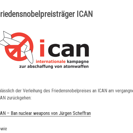
n-Initiative
riedensnobelpreisträger ICAN
nlässlich der Verleihung des Friedensnobelpreises an ICAN am vergangne
CAN zurückgehen:
CAN – Ban nuclear weapons von Jürgen Scheffran
owie